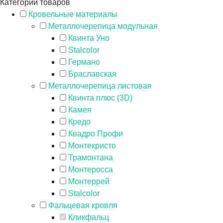
Категории товаров
Кровельные материалы
Металлочерепица модульная
Квинта Уно
Stalcolor
Германо
Браславская
Металлочерепица листовая
Квинта плюс (3D)
Камея
Кредо
Квадро Профи
Монтекристо
Трамонтана
Монтеросса
Монтеррей
Stalcolor
Фальцевая кровля
Кликфальц