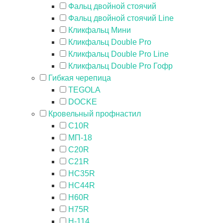
Фальц двойной стоячий
Фальц двойной стоячий Line
Кликфальц Мини
Кликфальц Double Pro
Кликфальц Double Pro Line
Кликфальц Double Pro Гофр
Гибкая черепица
TEGOLA
DOCKE
Кровельный профнастил
C10R
МП-18
С20R
C21R
HC35R
HC44R
H60R
H75R
H-114